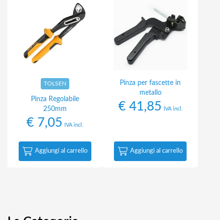
Pinza per fascette in
TOLSEN
metallo
Pinza Regolabile
€
41,85
250mm
IVA incl.
€
7,05
IVA incl.
Aggiungi al carrello
Aggiungi al carrello