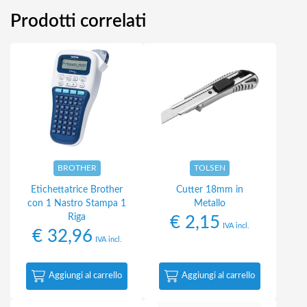
Prodotti correlati
BROTHER
TOLSEN
Etichettatrice Brother
Cutter 18mm in
con 1 Nastro Stampa 1
Metallo
Riga
€
2,15
IVA incl.
€
32,96
IVA incl.
Aggiungi al carrello
Aggiungi al carrello