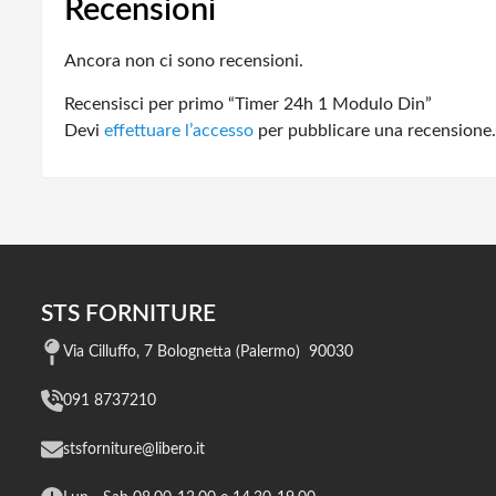
Recensioni
Ancora non ci sono recensioni.
Recensisci per primo “Timer 24h 1 Modulo Din”
Devi
effettuare l’accesso
per pubblicare una recensione.
STS FORNITURE
Via Cilluffo, 7 Bolognetta (Palermo) 90030
091 8737210
stsforniture@libero.it