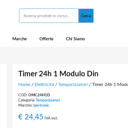
Cerca
Cerca
Marche
Offerte
Chi Siamo
Timer 24h 1 Modulo Din
Home
/
Elettricità
/
Temporizzatori
/ Timer 24h 1 Modu
COD:
OMC24H1D
Categoria:
Temporizzatori
Marchio:
Ipertronic
€
24,45
IVA incl.