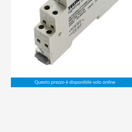
Abbigliamento da lavoro
Alimentatori
Batterie
Elettricità
Cablaggio
Elettronica
Edilizia
Ferramenta
Idraulica
Informatica