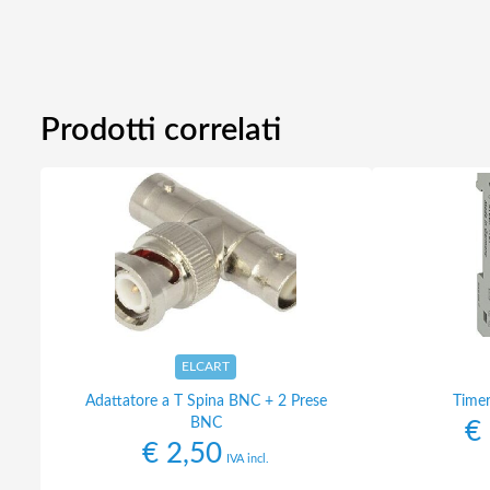
Prodotti correlati
ELCART
Adattatore a T Spina BNC + 2 Prese
Time
BNC
€
€
2,50
IVA incl.