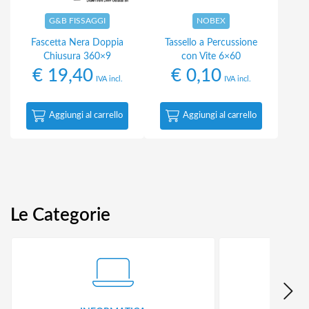
G&B FISSAGGI
NOBEX
Fascetta Nera Doppia
Tassello a Percussione
Chiusura 360×9
con Vite 6×60
€
19,40
€
0,10
IVA incl.
IVA incl.
Aggiungi al carrello
Aggiungi al carrello
Le Categorie