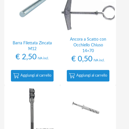
Ancora a Scatto con
Barra Filettata Zincata
Occhiello Chiuso
M12
14×70
€
2,50
€
0,50
IVA incl.
IVA incl.
Aggiungi al carrello
Aggiungi al carrello