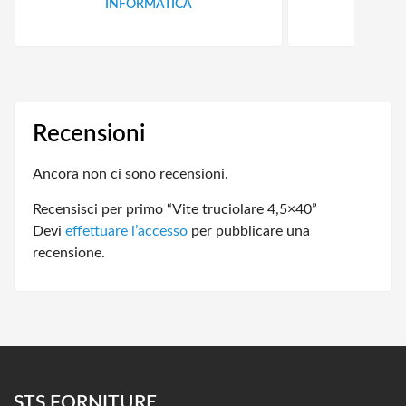
INFORMATICA
ID
Recensioni
Ancora non ci sono recensioni.
Recensisci per primo “Vite truciolare 4,5×40”
Devi
effettuare l’accesso
per pubblicare una
recensione.
STS FORNITURE