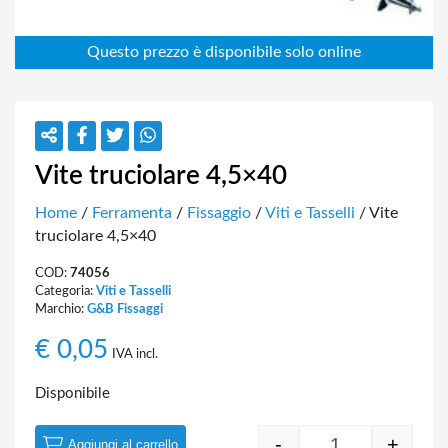
Vite truciolare 4,5×40
Home
/
Ferramenta
/
Fissaggio
/
Viti e Tasselli
/ Vite
truciolare 4,5×40
COD:
74056
Categoria:
Viti e Tasselli
Marchio:
G&B Fissaggi
€
0,05
IVA incl.
Disponibile
-
+
Aggiungi al carrello