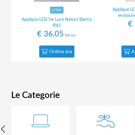
Applique L
V-TAC
emissione
Applique LED 5w Luce Natura Bianco
€
IP65
€
36,05
IVA incl.
Ordina ora
A
Le Categorie