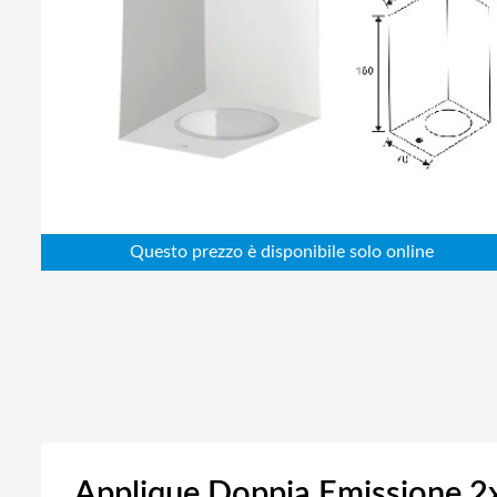
Abbigliamento da lavoro
Alimentatori
Batterie
Elettricità
Cablaggio
Elettronica
Edilizia
Ferramenta
Idraulica
Informatica
Applique Doppia Emissione 2