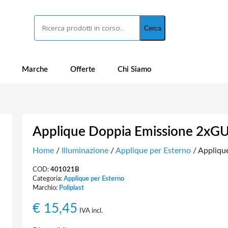
Cerca
Cerca
Marche
Offerte
Chi Siamo
Applique Doppia Emissione 2xGU
Home
/
Illuminazione
/
Applique per Esterno
/ Appliqu
COD:
401021B
Categoria:
Applique per Esterno
Marchio:
Poliplast
€
15,45
IVA incl.