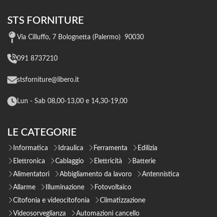
STS FORNITURE
Via Cilluffo, 7 Bolognetta (Palermo) 90030
091 8737210
stsforniture@libero.it
Lun - Sab 08,00-13,00 e 14,30-19,00
LE CATEGORIE
Informatica
Idraulica
Ferramenta
Edilizia
Elettronica
Cablaggio
Elettricità
Batterie
Alimentatori
Abbigliamento da lavoro
Antennistica
Allarme
Illuminazione
Fotovoltaico
Citofonia e videocitofonia
Climatizzazione
Videosorveglianza
Automazioni cancello