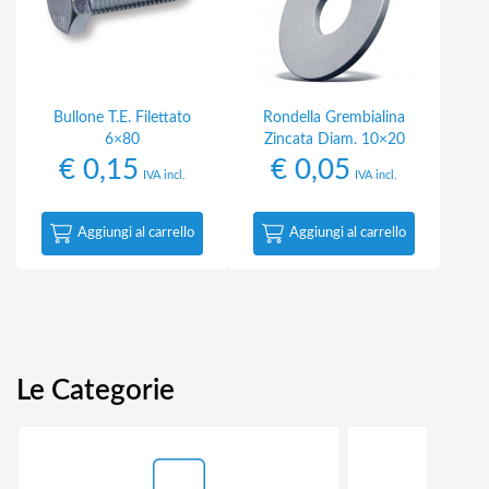
Bullone T.E. Filettato
Rondella Grembialina
6×80
Zincata Diam. 10×20
€
0,15
€
0,05
IVA incl.
IVA incl.
Aggiungi al carrello
Aggiungi al carrello
Le Categorie