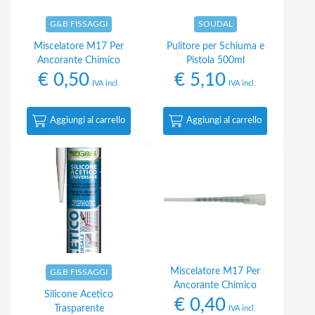
G&B FISSAGGI
SOUDAL
Miscelatore M17 Per
Pulitore per Schiuma e
Ancorante Chimico
Pistola 500ml
€
0,50
€
5,10
IVA incl.
IVA incl.
Aggiungi al carrello
Aggiungi al carrello
Miscelatore M17 Per
G&B FISSAGGI
Ancorante Chimico
Silicone Acetico
€
0,40
Trasparente
IVA incl.