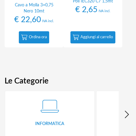
Poli IEC320 C7 1,5mt
Cavo a Molla 3×0,75
€
2,65
Nero 10mt
IVA incl.
€
22,60
IVA incl.
Ordina ora
Aggiungi al carrello
Le Categorie
INFORMATICA
ID