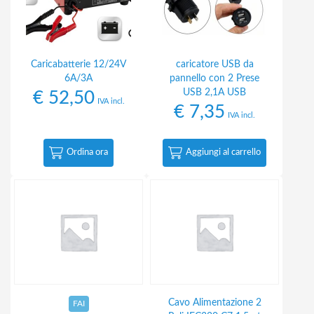
Caricabatterie 12/24V
caricatore USB da
6A/3A
pannello con 2 Prese
USB 2,1A USB
€
52,50
IVA incl.
€
7,35
IVA incl.
Ordina ora
Aggiungi al carrello
Cavo Alimentazione 2
FAI