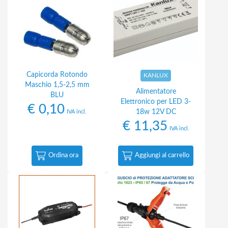
Capicorda Rotondo
KANLUX
Maschio 1,5-2,5 mm
Alimentatore
BLU
Elettronico per LED 3-
€
0,10
18w 12V DC
IVA incl.
€
11,35
IVA incl.
Ordina ora
Aggiungi al carrello