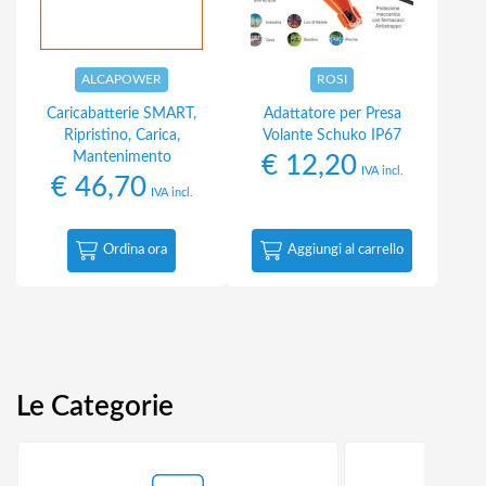
ALCAPOWER
ROSI
Caricabatterie SMART,
Adattatore per Presa
Ripristino, Carica,
Volante Schuko IP67
Mantenimento
€
12,20
IVA incl.
€
46,70
IVA incl.
Ordina ora
Aggiungi al carrello
Le Categorie