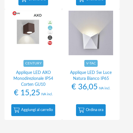
CENTURY
V-TAC
Applique LED AXO
Applique LED 5w Luce
Monodirezionale IP54
Natura Bianco IP65
Corten GU10
€
36,05
IVA incl.
€
15,25
IVA incl.
Aggiungi al carrello
Ordina ora