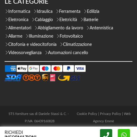
LE CATEGORIE
Informatica
Idraulica
Ferramenta
Edilizia
Elettronica
Cablaggio
Elettricità
Batterie
Alimentatori
Abbigliamento da lavoro
Antennistica
Allarme
Illuminazione
Fotovoltaico
Citofonia e videocitofonia
Climatizzazione
Videosorveglianza
Automazioni cancello
STS forniture sas di Daniele Stassi & C. -
Cookie Policy
|
Privacy Policy
|
Web
P.IVA 06439160828
Agency Emmè
RICHIEDI