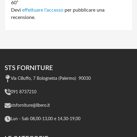
60”
Devi
effettuare l’accesso
per pubblicare una
recensione.
STS FORNITURE
Via Cilluffo, 7 Bolognetta (Palermo) 90030
091 8737210
stsforniture@libero.it
Lun - Sab 08,00-13,00 e 14,30-19,00