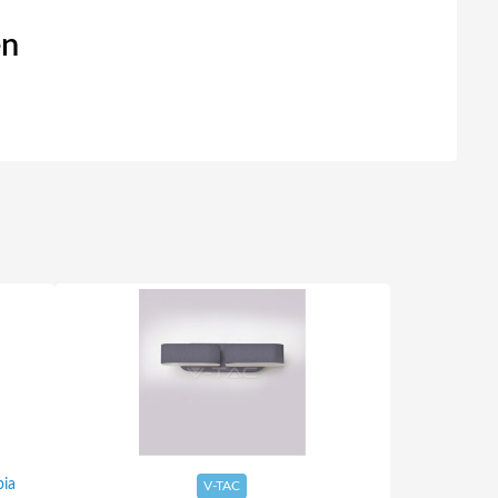
en
pia
V-TAC