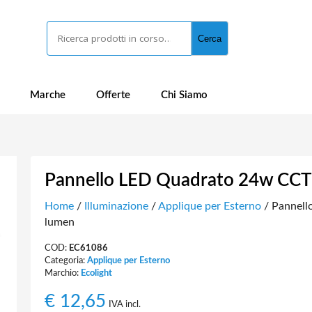
Cerca
Cerca
Marche
Offerte
Chi Siamo
Pannello LED Quadrato 24w CCT 
Home
/
Illuminazione
/
Applique per Esterno
/ Pannell
lumen
COD:
EC61086
Categoria:
Applique per Esterno
Marchio:
Ecolight
€
12,65
IVA incl.