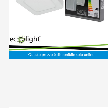
Abbigliamento da lavoro
Alimentatori
Batterie
Elettricità
Cablaggio
Elettronica
Edilizia
Ferramenta
Idraulica
Informatica