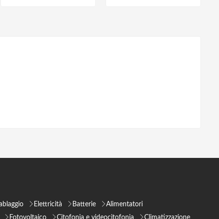
ablaggio
Elettricità
Batterie
Alimentatori
Fotovoltaico
Citofonia e videocitofonia
Climatizzazione