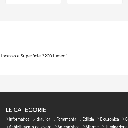
Incasso e Superficie 2200 lumen”
LE CATEGORIE
Informatica
Idraulica
Ferramenta
Edilizia
Elettronica
C
Abbigliamento da lavoro
Antennistica
Allarme
Illuminazione