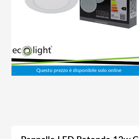
Abbigliamento da lavoro
Alimentatori
Batterie
Elettricità
Cablaggio
Elettronica
Edilizia
Ferramenta
Idraulica
Informatica