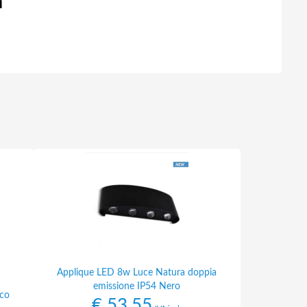
n
Applique LED 8w Luce Natura doppia
emissione IP54 Nero
nco
€
53,55