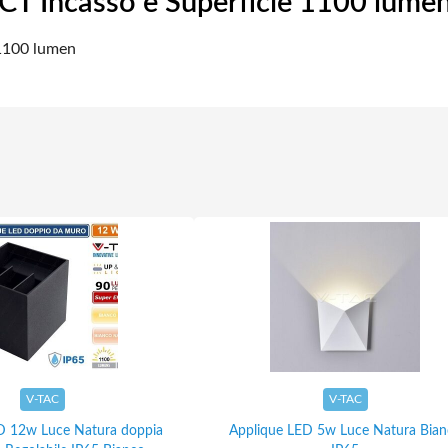
T Incasso e Superficie 1100 lume
1100 lumen
V-TAC
V-TAC
D 12w Luce Natura doppia
Applique LED 5w Luce Natura Bia