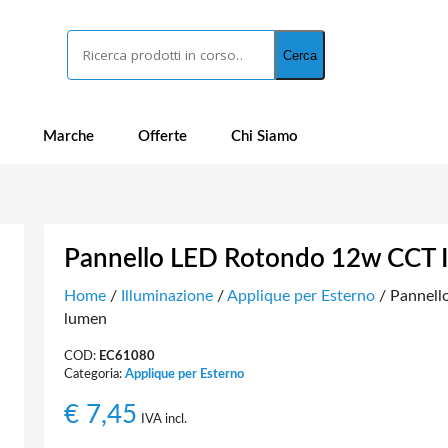
Cerca
Cerca
Marche
Offerte
Chi Siamo
Pannello LED Rotondo 12w CCT I
Home
/
Illuminazione
/
Applique per Esterno
/ Pannell
lumen
COD:
EC61080
Categoria:
Applique per Esterno
€
7,45
IVA incl.