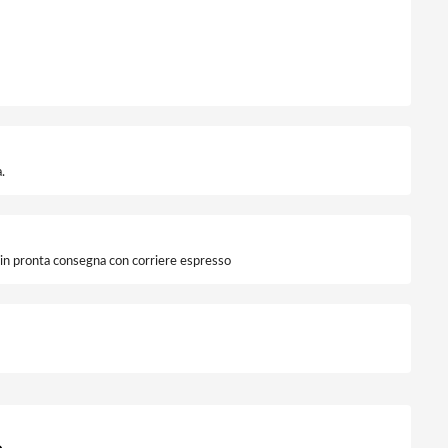
uperficie 1100 lumen quantità
.
i in pronta consegna con corriere espresso