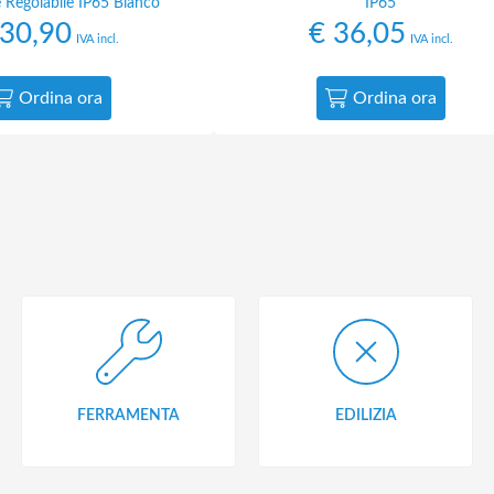
 Regolabile IP65 Bianco
IP65
30,90
€
36,05
IVA incl.
IVA incl.
Ordina ora
Ordina ora
FERRAMENTA
EDILIZIA