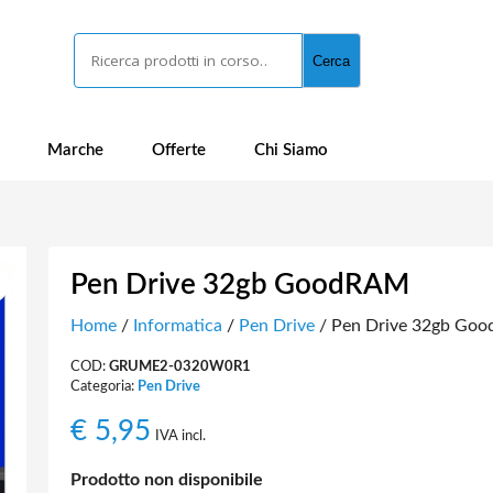
Cerca
Cerca
Marche
Offerte
Chi Siamo
Pen Drive 32gb GoodRAM
Home
/
Informatica
/
Pen Drive
/ Pen Drive 32gb Go
COD:
GRUME2-0320W0R1
Categoria:
Pen Drive
€
5,95
IVA incl.
Prodotto non disponibile