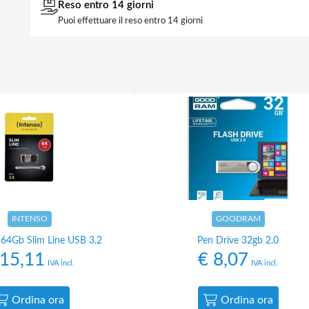
Reso entro 14 giorni
Puoi effettuare il reso entro 14 giorni
INTENSO
GOODRAM
 64Gb Slim Line USB 3.2
Pen Drive 32gb 2.0
15,11
€
8,07
IVA incl.
IVA incl.
Ordina ora
Ordina ora