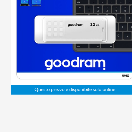
Abbigliamento da lavoro
Alimentatori
Batterie
Elettricità
Cablaggio
Elettronica
Edilizia
Ferramenta
Idraulica
Informatica