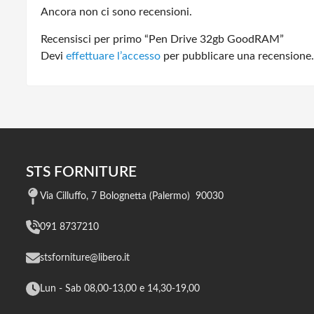
Ancora non ci sono recensioni.
Recensisci per primo “Pen Drive 32gb GoodRAM”
Devi
effettuare l’accesso
per pubblicare una recensione.
STS FORNITURE
Via Cilluffo, 7 Bolognetta (Palermo) 90030
091 8737210
stsforniture@libero.it
Lun - Sab 08,00-13,00 e 14,30-19,00