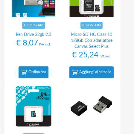
GOODRAM
KINGSTON
Pen Drive 32gb 2.0
Micro SD HC Class 10
128Gb Con adattatore
€
8,07
IVA incl.
Canvas Select Plus
€
25,24
IVA incl.
Ordina ora
Aggiungi al carrello