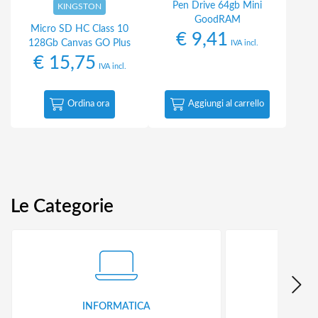
Pen Drive 64gb Mini
KINGSTON
GoodRAM
Micro SD HC Class 10
€
9,41
128Gb Canvas GO Plus
IVA incl.
€
15,75
IVA incl.
Ordina ora
Aggiungi al carrello
Le Categorie
INFORMATICA
ID