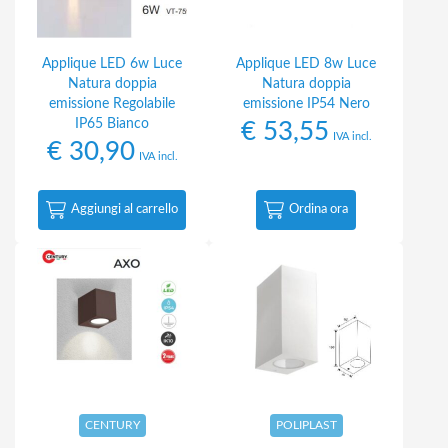
Applique LED 6w Luce
Applique LED 8w Luce
Natura doppia
Natura doppia
emissione Regolabile
emissione IP54 Nero
IP65 Bianco
€
53,55
IVA incl.
€
30,90
IVA incl.
Aggiungi al carrello
Ordina ora
CENTURY
POLIPLAST