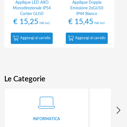
Applique LED AXO
Applique Doppia
Monodirezionale IP54
Emissione 2xGU10
Corten GU10
IP44 Bianco
€
15,25
€
15,45
IVA incl.
IVA incl.
Aggiungi al carrello
Aggiungi al carrello
Le Categorie
INFORMATICA
ID