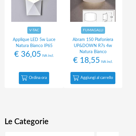
V-TAC
FUMAGALLI
Applique LED 5w Luce
Abram 150 Plafoniera
Natura Bianco IP65
UP&DOWN R7s 4w
Natura Bianco
€
36,05
IVA incl.
€
18,55
IVA incl.
Ordina ora
Aggiungi al carrello
Le Categorie