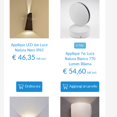
Applique LED 6w Luce
V-TAC
Natura Nero IP65
Applique 7w Luce
€
46,35
Natura Bianco 770
IVA incl.
Lumen Bilama
€
54,60
IVA incl.
Ordina ora
Aggiungi al carrello