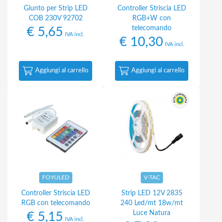
Giunto per Strip LED
Controller Striscia LED
COB 230V 92702
RGB+W con
telecomando
€
5,65
IVA incl.
€
10,30
IVA incl.
Aggiungi al carrello
Aggiungi al carrello
FOYULED
V-TAC
Controller Striscia LED
Strip LED 12V 2835
RGB con telecomando
240 Led/mt 18w/mt
Luce Natura
€
5,15
IVA incl.