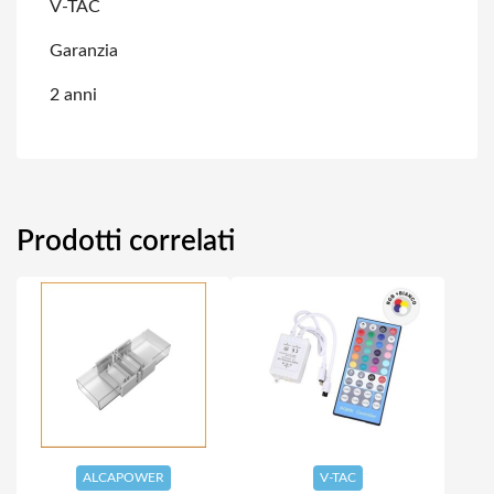
V-TAC
Garanzia
2 anni
Prodotti correlati
ALCAPOWER
V-TAC